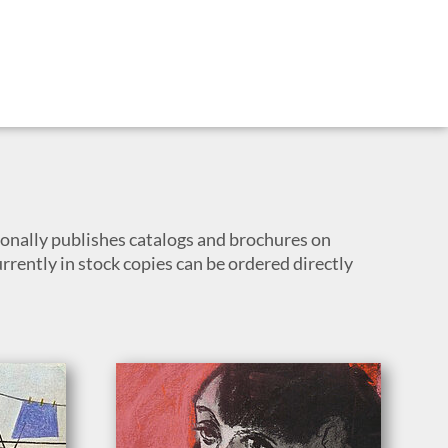
ally publishes catalogs and brochures on
urrently in stock copies can be ordered directly