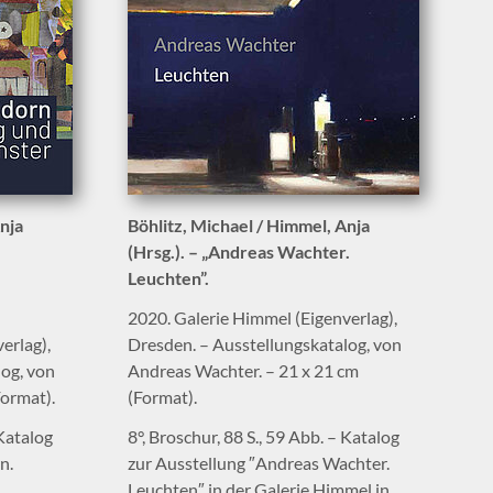
nja
Böhlitz, Michael / Himmel, Anja
(Hrsg.). – „Andreas Wachter.
Leuchten”.
2020. Galerie Himmel (Eigenverlag),
erlag),
Dresden. – Ausstellungskatalog, von
log, von
Andreas Wachter. – 21 x 21 cm
Format).
(Format).
 Katalog
8°, Broschur, 88 S., 59 Abb. – Katalog
n.
zur Ausstellung ″Andreas Wachter.
Leuchten″ in der Galerie Himmel in