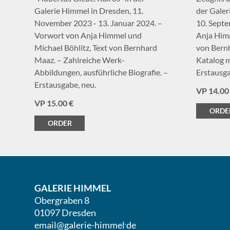
Galerie Himmel in Dresden, 11.
der Galer
November 2023 - 13. Januar 2024. –
10. Sept
Vorwort von Anja Himmel und
Anja Himm
Michael Böhlitz, Text von Bernhard
von Bernh
Maaz. – Zahlreiche Werk-
Katalog m
Abbildungen, ausführliche Biografie. –
Erstausga
Erstausgabe, neu.
VP 14.00
VP 15.00 €
ORDE
ORDER
GALERIE HIMMEL
Obergraben 8
01097 Dresden
.
email@galerie-himmel
de