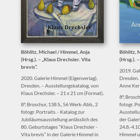
Böhlitz, Michael / Himmel, Anja
Böhlitz, 
(Hrsg.). – „Klaus Drechsler. Vita
(Hrsg.). 
brevis”.
2019. Gal
2020. Galerie Himmel (Eigenverlag),
Dresden. 
Dresden. – Ausstellungskatalog, von
Anne Kern
Klaus Drechsler. – 21 x 21 cm (Format).
8°, Brosch
8°, Broschur, 138 S., 56 Werk-Abb., 2
fotogr. Po
fotogr. Portraits. - Katalog zur
Ausstellu
Jubiläumsausstellung anlässlich des
der Galer
80. Geburtstages ″Klaus Drechsler -
24.8.-4.1
Vita brevis″ in der Galerie Himmel in
Himmel un