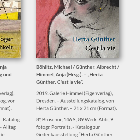
nja
Böhlitz, Michael / Günther, Albrecht /
ag und
Himmel, Anja (Hrsg.). – „Herta
Günther. C'est la vie”.
erlag),
2019. Galerie Himmel (Eigenverlag),
log, von
Dresden. – Ausstellungskatalog, von
rmat).
Herta Günther. – 21 x 21 cm (Format).
 - Katalog
8°, Broschur, 146 S., 89 Werk-Abb., 9
- Alltag
fotogr. Portraits. - Katalog zur
rie
Gedenkausstellung ″Herta Günther -