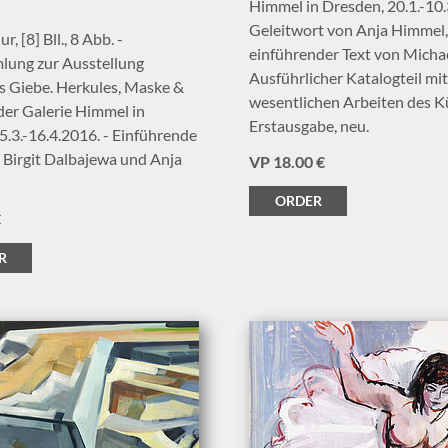
Himmel in Dresden, 20.1.-10.
Geleitwort von Anja Himmel,
r, [8] Bll., 8 Abb. -
einführender Text von Michae
lung zur Ausstellung
Ausführlicher Katalogteil mit
s Giebe. Herkules, Maske &
wesentlichen Arbeiten des Kü
der Galerie Himmel in
Erstausgabe, neu.
5.3.-16.4.2016. - Einführende
 Birgit Dalbajewa und Anja
VP 18.00 €
ORDER
€
R