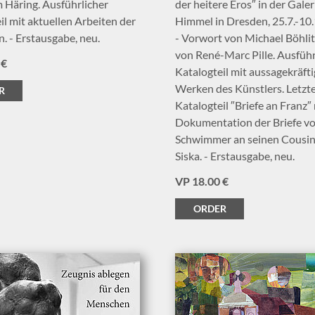
 Häring. Ausführlicher
der heitere Eros″ in der Galer
il mit aktuellen Arbeiten der
Himmel in Dresden, 25.7.-10
n. - Erstausgabe, neu.
- Vorwort von Michael Böhlit
von René-Marc Pille. Ausführ
 €
Katalogteil mit aussagekräft
Werken des Künstlers. Letzt
R
Katalogteil ″Briefe an Franz″ 
Dokumentation der Briefe v
Schwimmer an seinen Cousin
Siska. - Erstausgabe, neu.
VP 18.00 €
ORDER