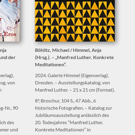
nja
Böhlitz, Michael / Himmel, Anja
und der
(Hrsg.). – „Manfred Luther. Konkrete
Meditationen”.
erlag),
2024. Galerie Himmel (Eigenverlag),
log, von
Dresden. – Ausstellungskatalog, von
m
Manfred Luther. – 21 x 21 cm (Format).
8°, Broschur, 104 S., 47 Abb., 6
og-Nr., 90
historische Fotografien. – Katalog zur
Jubiläumsausstellung anlässlich des
ich des
20. Todesjahres ″Manfred Luther.
mmer und
Konkrete Meditationen″ in