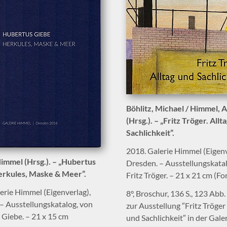
Böhlitz, Michael / Himmel, A
(Hrsg.). – „Fritz Tröger. Allt
Sachlichkeit”.
2018. Galerie Himmel (Eigenv
immel (Hrsg.). – „Hubertus
Dresden. – Ausstellungskata
erkules, Maske & Meer”.
Fritz Tröger. – 21 x 21 cm (Fo
erie Himmel (Eigenverlag),
8°, Broschur, 136 S., 123 Abb.
– Ausstellungskatalog, von
zur Ausstellung ″Fritz Tröger 
Giebe. – 21 x 15 cm
und Sachlichkeit″ in der Gale