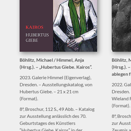
Böhlitz, Michael / Himmel, Anja
Böhlitz, 
(Hrsg.). – „Hubertus Giebe. Kairos”.
(Hrsg.). 
ablegen 
2023. Galerie Himmel (Eigenverlag),
Dresden. – Ausstellungskatalog, von
2022. Gal
Hubertus Giebe. – 21 x 21 cm
Dresden. 
(Format).
Wieland F
(Format).
8°, Broschur, 112 S., 49 Abb. – Katalog
zur Ausstellung anlässlich des 70.
8°, Brosch
Geburtstages des Künstlers
zur Ausst
″Hubertus Giebe. Kairos″ in der
Zeugnis a