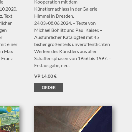
ie
Kooperation mit dem
.10.2020.
Künstlernachlass in der Galerie
z, Text
Himmel in Dresden,
licher
24.03.-08.06.2024. – Texte von
igen
Michael Böhlitz und Paul Kaiser. –
er
Ausführlicher Katalogteil mit 45
mit einer
bisher großenteils unveröffentlichten
on Max
Werken des Künstlers aus allen
 Franz
Schaffensphasen von 1956 bis 1997. –
Erstausgabe, neu.
VP 14.00 €
ORDER