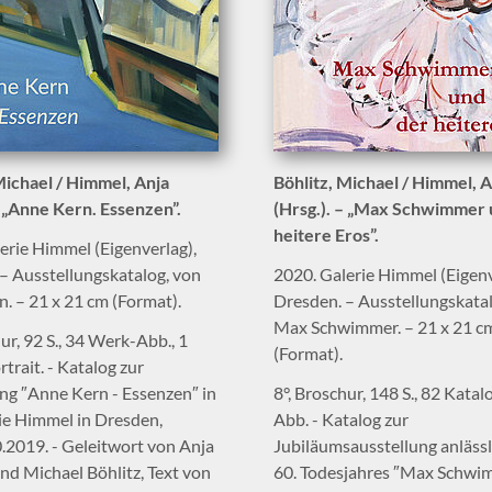
Michael / Himmel, Anja
Böhlitz, Michael / Himmel, A
– „Anne Kern. Essenzen”.
(Hrsg.). – „Max Schwimmer 
heitere Eros”.
erie Himmel (Eigenverlag),
– Ausstellungskatalog, von
2020. Galerie Himmel (Eigenv
. – 21 x 21 cm (Format).
Dresden. – Ausstellungskata
Max Schwimmer. – 21 x 21 c
ur, 92 S., 34 Werk-Abb., 1
(Format).
rtrait. - Katalog zur
ng ″Anne Kern - Essenzen″ in
8°, Broschur, 148 S., 82 Katal
ie Himmel in Dresden,
Abb. - Katalog zur
0.2019. - Geleitwort von Anja
Jubiläumsausstellung anlässl
d Michael Böhlitz, Text von
60. Todesjahres ″Max Schwi