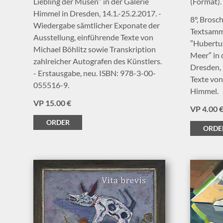
Liebling der Musen″ in der Galerie
(Format).
Himmel in Dresden, 14.1.-25.2.2017. -
8°, Broschu
Wiedergabe sämtlicher Exponate der
Textsamm
Ausstellung, einführende Texte von
″Hubertu
Michael Böhlitz sowie Transkription
Meer″ in 
zahlreicher Autografen des Künstlers.
Dresden, 
- Erstausgabe, neu. ISBN: 978-3-00-
Texte von
055516-9.
Himmel.
VP 15.00 €
VP 4.00 
ORDER
ORDE