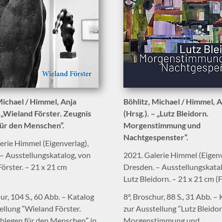
Michael / Himmel, Anja
Böhlitz, Michael / Himmel, A
– „Wieland Förster. Zeugnis
(Hrsg.). – „Lutz Bleidorn.
für den Menschen”.
Morgenstimmung und
Nachtgespenster”.
erie Himmel (Eigenverlag),
– Ausstellungskatalog, von
2021. Galerie Himmel (Eigenv
örster. – 21 x 21 cm
Dresden. – Ausstellungskata
Lutz Bleidorn. – 21 x 21 cm (
ur, 104 S., 60 Abb. – Katalog
8°, Broschur, 88 S., 31 Abb. –
ellung ″Wieland Förster.
zur Ausstellung ″Lutz Bleidor
blegen für den Menschen″ in
Morgenstimmung und