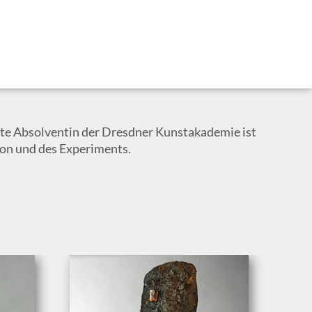
ete Absolventin der Dresdner Kunstakademie ist
ion und des Experiments.