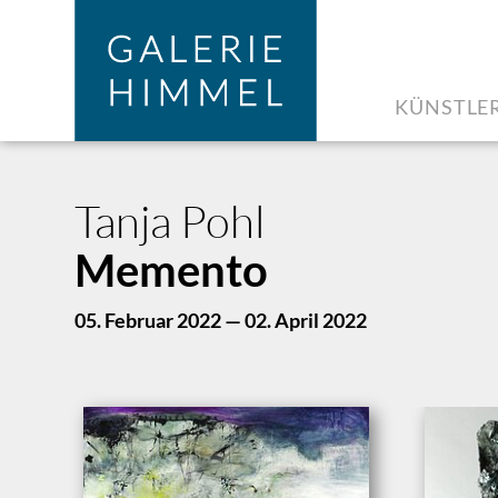
Zum Hauptinhalt springen
Cookie-Einstellungen
KÜNSTLE
Tanja Pohl
Memento
05. Februar 2022 — 02. April 2022