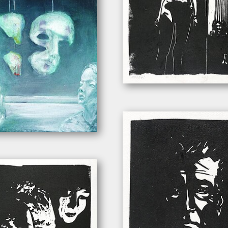
Wachter, Leonhard. – „Atelier”
eonhard. – „Mobilé”