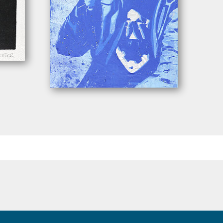
h”
Wachter, Leonhard. – „ZEN”