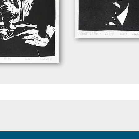
Wachter, Leonhard. – „David Lync
eonhard. – „Mask”