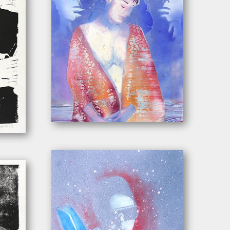
Wachter, Leonhard. – „Medium”
n”