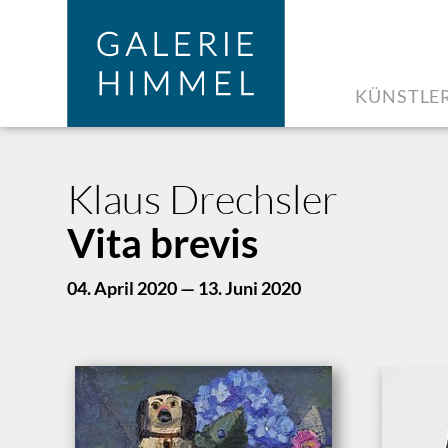
Zum Hauptinhalt springen
Cookie-Einstellungen
KÜNSTLE
Klaus Drechsler
Vita brevis
04. April 2020 — 13. Juni 2020