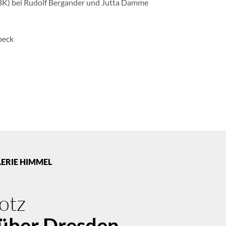
BK) bei Rudolf Bergander und Jutta Damme
beck
LERIE HIMMEL
lotz
über Dresden