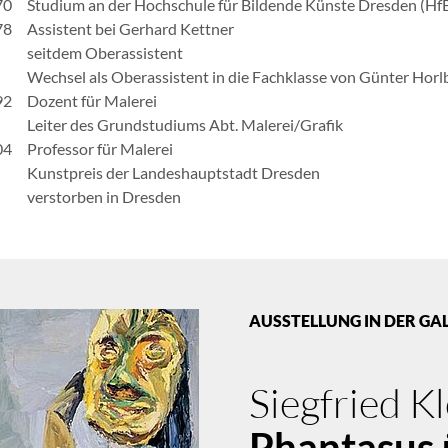
70
Studium an der Hochschule für Bildende Künste Dresden (Hf
78
Assistent bei Gerhard Kettner
seitdem Oberassistent
Wechsel als Oberassistent in die Fachklasse von Günter Horl
92
Dozent für Malerei
Leiter des Grundstudiums Abt. Malerei/Grafik
04
Professor für Malerei
Kunstpreis der Landeshauptstadt Dresden
verstorben in Dresden
AUSSTELLUNG IN DER GA
Siegfried K
Phantasus 