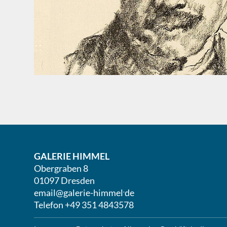
GALERIE HIMMEL
Obergraben 8
01097 Dresden
.
email@galerie-himmel
de
Telefon +49 351 4843578